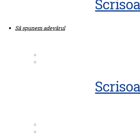
Scriso
Să spunem adevărul
Scriso