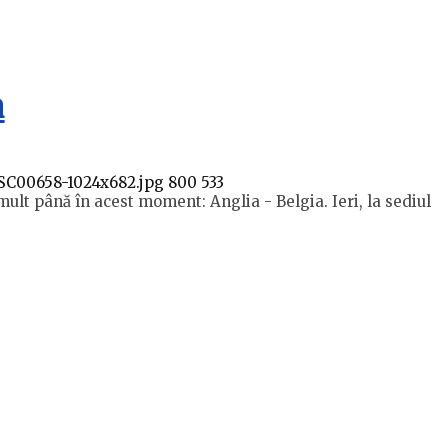
a
DSC00658-1024x682.jpg
800
533
ult până în acest moment: Anglia - Belgia. Ieri, la sediul