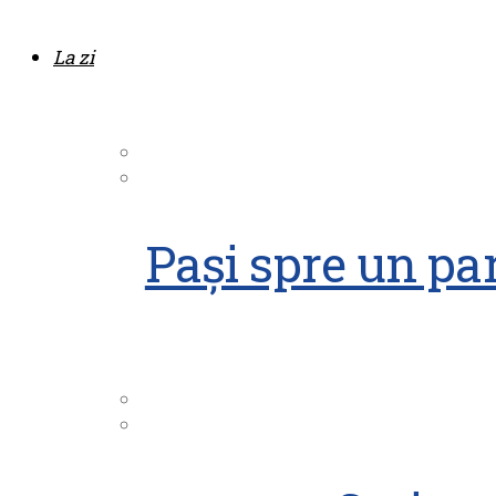
La zi
Pași spre un par